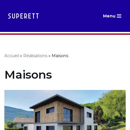
Aller
Menu
au
contenu
Accueil
»
Réalisations
»
Maisons
Maisons